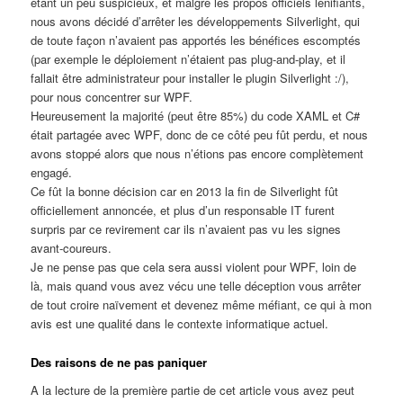
étant un peu suspicieux, et malgré les propos officiels lénifiants,
nous avons décidé d’arrêter les développements Silverlight, qui
de toute façon n’avaient pas apportés les bénéfices escomptés
(par exemple le déploiement n’étaient pas plug-and-play, et il
fallait être administrateur pour installer le plugin Silverlight :/),
pour nous concentrer sur WPF.
Heureusement la majorité (peut être 85%) du code XAML et C#
était partagée avec WPF, donc de ce côté peu fût perdu, et nous
avons stoppé alors que nous n’étions pas encore complètement
engagé.
Ce fût la bonne décision car en 2013 la fin de Silverlight fût
officiellement annoncée, et plus d’un responsable IT furent
surpris par ce revirement car ils n’avaient pas vu les signes
avant-coureurs.
Je ne pense pas que cela sera aussi violent pour WPF, loin de
là, mais quand vous avez vécu une telle déception vous arrêter
de tout croire naïvement et devenez même méfiant, ce qui à mon
avis est une qualité dans le contexte informatique actuel.
Des raisons de ne pas paniquer
A la lecture de la première partie de cet article vous avez peut