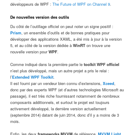
développeurs de WPF :
The Future of WPF on Channel 9
.
De nouvelles version des outils
Du côté de l’outillage officiel on peut noter un signe positif :
Prism
, un ensemble d’outils et de bonnes pratiques pour
développer des applications XAML, a été mis à jour à la version
5, et au côté de la version dédiée à
WinRT
on trouve une
nouvelle version pour
WPF
.
Comme indiqué dans la première partie le
toolkit WPF officiel
n’est plus développé, mais un autre projet a pris le relai :
l’
Extended WPF Toolkit
.
Il est fourni par un vendeur bien connu d’extensions,
Xceed
,
donc par des experts WPF (et d’autres technologies Microsoft au
passage), il est très riche fournissant notamment de nombreux
composants additionnels, et surtout le projet est toujours
activement développé, la dernière version actuellement
(septembre 2014) datant de juin 2014, donc d’il y a moins de 3
mois.
Enfin, les deux
frameworks MVVM
de référence,
MVVM Light