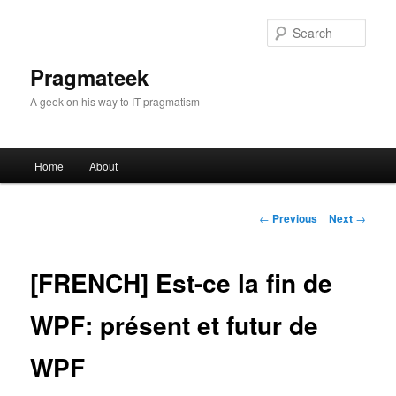
Sear
Pragmateek
A geek on his way to IT pragmatism
Main
Home
About
Skip
menu
to
Post
←
Previous
Next
→
navigation
primary
[FRENCH] Est-ce la fin de
content
WPF: présent et futur de
WPF