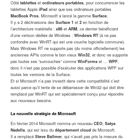
Côté
tablettes
et
ordinateurs portables
, pour concurrencer les
tablettes Apple
iPad
ainsi que ses ordinateurs portables
MacBook Pros
, Microsoft a lancé la gamme
Surface
.
Il y a 2 déclinaisons des
Surface 1
et
2
en fonction de
l’architecture matérielle :
x86
et
ARM
, ce dernier bénéficiant
d’une verison dédiée de Windows :
Windows RT
(à ne pas
confondre avec WinRT qui est une couche logicielle commune).
Mais Windows RT ne supporte pas (du moins officiellement) les
anciennes APIs comme le bon vieux
Win32
, et donc ne supporte
pas toutes ses “surcouches” comme
WinForms
et …
WPF
,
donc il n’est pas possible d’exécuter des applications WPF sur
toutes les versions de la Surface.
Et si Microsoft n’a pas investit dans cette compatibilité c’est
aussi parce qu’il tente de se débarrasser de Win32 qui doit être
remplacé par WinRT qui est spécialement conçu pour répondre
aux nouveaux besoins.
La nouvelle stratégie de Microsoft
En février 2014 Microsoft nomma un nouveau
CEO
,
Satya
Nadella
, qui est issu du
département cloud
de Microsoft.
Il a remplacé
Steve Ballmer
, qui n’avait pas pris la mesure du