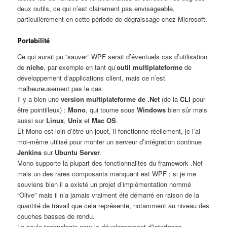
deux outils, ce qui n’est clairement pas envisageable,
particulièrement en cette période de dégraissage chez Microsoft.
Portabilité
Ce qui aurait pu “sauver” WPF serait d’éventuels cas d’utilisation
de
niche
, par exemple en tant qu’
outil multiplateforme
de
développement d’applications client, mais ce n’est
malheureusement pas le cas.
Il y a bien une
version multiplateforme de .Net
(de la
CLI
pour
être pointilleux) :
Mono
, qui tourne sous
Windows
bien sûr mais
aussi sur
Linux
,
Unix
et
Mac OS
.
Et Mono est loin d’être un jouet, il fonctionne réellement, je l’ai
moi-même utilisé pour monter un serveur d’intégration continue
Jenkins
sur
Ubuntu Server
.
Mono supporte la plupart des fonctionnalités du framework .Net
mais un des rares composants manquant est WPF ; si je me
souviens bien il a existé un projet d’implémentation nommé
“Olive” mais il n’a jamais vraiment été démarré en raison de la
quantité de travail que cela représente, notamment au niveau des
couches basses de rendu.
La seule technologie pour le développement d’interfaces