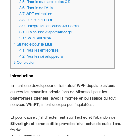
3.5
L’inertie du marché des OS
3.6
L’inertie de l’ALM
3.7
WPF est mature
3.8
La niche du LOB
3.9
L’intégration de Windows Forms
3.10
La courbe d’apprentissage
3.11
WPF est riche
4
Stratégie pour le futur
4.1
Pour les entreprises
4.2
Pour les développeurs
5
Conclusion
Introduction
En tant que développeur et formateur
WPF
depuis plusieurs
années les nouvelles orientations de Microsoft pour les
plateformes clientes
, avec la montée en puissance du tout
nouveau
WinRT
, m’ont quelque peu inquiétées.
Et pour cause : j’ai directement subi l’échec et l’abandon de
Silverlight
et comme dit le proverbe “chat échaudé craint l’eau
froide”.