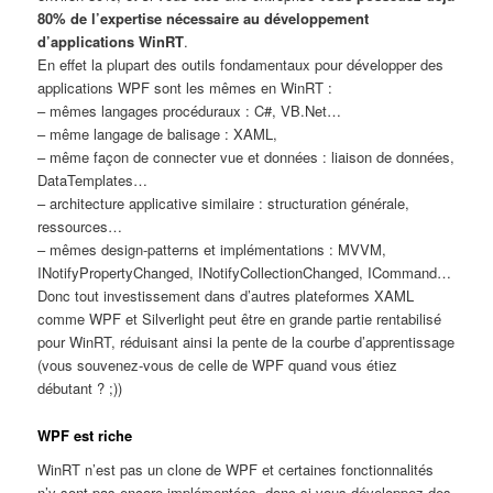
80% de l’expertise nécessaire au développement
d’applications WinRT
.
En effet la plupart des outils fondamentaux pour développer des
applications WPF sont les mêmes en WinRT :
– mêmes langages procéduraux : C#, VB.Net…
– même langage de balisage : XAML,
– même façon de connecter vue et données : liaison de données,
DataTemplates…
– architecture applicative similaire : structuration générale,
ressources…
– mêmes design-patterns et implémentations : MVVM,
INotifyPropertyChanged, INotifyCollectionChanged, ICommand…
Donc tout investissement dans d’autres plateformes XAML
comme WPF et Silverlight peut être en grande partie rentabilisé
pour WinRT, réduisant ainsi la pente de la courbe d’apprentissage
(vous souvenez-vous de celle de WPF quand vous étiez
débutant ? ;))
WPF est riche
WinRT n’est pas un clone de WPF et certaines fonctionnalités
n’y sont pas encore implémentées, donc si vous développez des